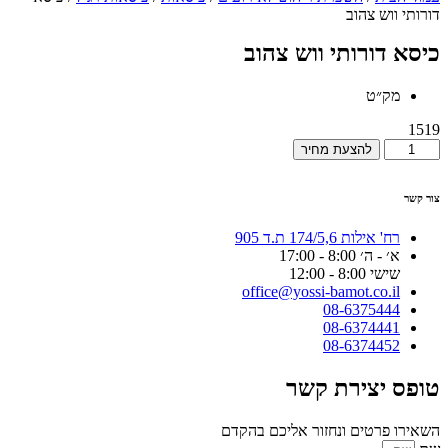
דורותי ווש צהוב
כיסא דורותי ווש צהוב
מק״ט
1519
כמות
להצעת מחיר
של
כיסא
צור קשר
דורותי
ווש
צהוב
רח' אילות 174/5,6 ת.ד 905
א׳ - ה׳ 8:00 - 17:00
שישי 8:00 - 12:00
office@yossi-bamot.co.il
08-6375444
08-6374441
08-6374452
טופס יצירת קשר
השאירו פרטים ונחזור אליכם בהקדם