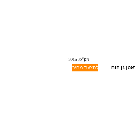
מק״ט: 3015
אטן גן חום
להצעת מחיר