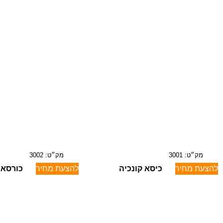
מק״ט: 3001
מק״ט: 3002
להצעת מחיר
כיסא קונכיה
להצעת מחיר
כורסא 