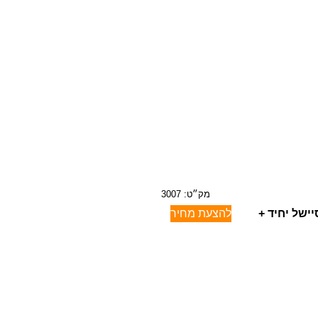
מק״ט: 3007
ישל יחיד +
להצעת מחיר