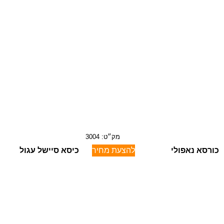
מק״ט: 3004
כורסא נאפולי
להצעת מחיר
כיסא סיישל עגול