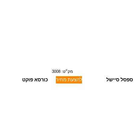
מק״ט: 3008
ספסל סיישל
להצעת מחיר
כורסא פוקט